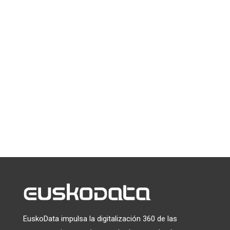
Suscríbete a la newsletter
de EuskoData
*
indica que es obligatorio
*
Email
Puede darse de baja en cualquier momento haciendo clic en el
enlace que aparece en el pie de página de nuestros correos
electrónicos. Para obtener información sobre nuestras
prácticas de privacidad, visite nuestro sitio web.
Utilizamos Mailchimp como plataforma de marketing. Al
hacer clic a continuación para suscribirte, reconoces que tu
información será transferida a Mailchimp para su
tratamiento.
Más información
sobre las prácticas de
privacidad de Mailchimp.
EuskoData impulsa la digitalización 360 de las