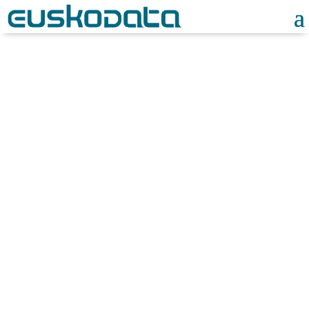
Business
Intelligence
Convierte tus datos en
decisiones
más
rápidas, inteligentes y
rentables