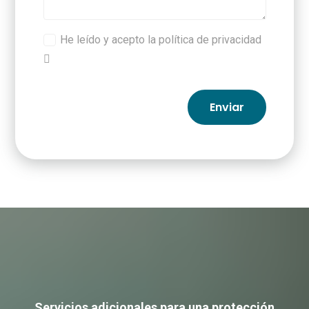
He leído y acepto la política de privacidad
Enviar
Extras
aporta
EuskoData
Servicios adicionales para una protección