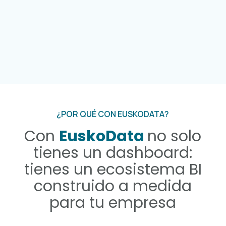
Integración total
Conectamos datos de ERP, CRM, RRHH,
producción, e-commerce, hojas Excel y
más.
¿POR QUÉ CON EUSKODATA?
Con
EuskoData
no solo
tienes un dashboard:
tienes un ecosistema BI
construido a medida
para tu empresa