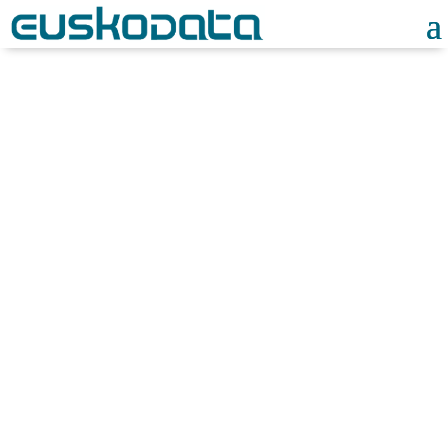
Gestión Documental
y
Digitalización de
Procesos
con firma
digital
Una
solución segura
y
moderna
para reducir
carga administrativa,