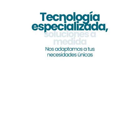
PROCESOS
Soluciones escalables
de
gestión
documental