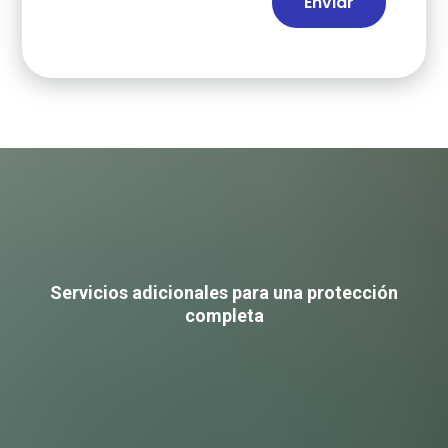
Enviar
Extras
aporta
EuskoData
Servicios adicionales para una protección
completa
Formación