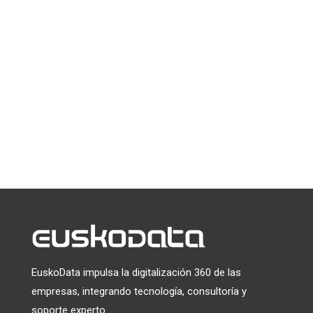
*
indica que es obligatorio
*
Email
Puede darse de baja en cualquier momento haciendo clic en el
enlace que aparece en el pie de página de nuestros correos
electrónicos. Para obtener información sobre nuestras
prácticas de privacidad, visite nuestro sitio web.
Utilizamos Mailchimp como plataforma de marketing. Al
hacer clic a continuación para suscribirte, reconoces que tu
información será transferida a Mailchimp para su
tratamiento.
Más información
sobre las prácticas de
privacidad de Mailchimp.
EuskoData impulsa la digitalización 360 de las
empresas, integrando tecnología, consultoría y
soporte experto.