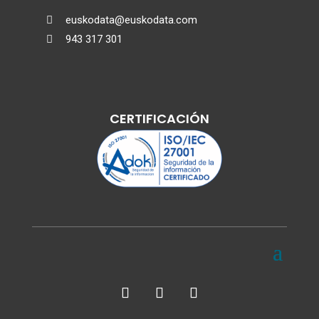
euskodata@euskodata.com

943 317 301

CERTIFICACIÓN