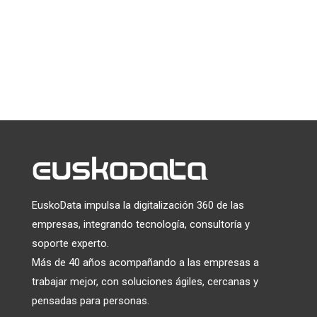
Puede darse de baja en cualquier momento haciendo clic en el
enlace que aparece en el pie de página de nuestros correos
electrónicos. Para obtener información sobre nuestras
prácticas de privacidad, visite nuestro sitio web.
Utilizamos Mailchimp como plataforma de marketing. Al
hacer clic a continuación para suscribirte, reconoces que tu
información será transferida a Mailchimp para su
tratamiento.
Más información
sobre las prácticas de
privacidad de Mailchimp.
EuskoData impulsa la digitalización 360 de las
empresas, integrando tecnología, consultoría y
soporte experto.
Más de 40 años acompañando a las empresas a
trabajar mejor, con soluciones ágiles, cercanas y
pensadas para personas.