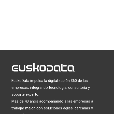
Puede darse de baja en cualquier momento haciendo clic en el
enlace que aparece en el pie de página de nuestros correos
electrónicos. Para obtener información sobre nuestras
prácticas de privacidad, visite nuestro sitio web.
Utilizamos Mailchimp como plataforma de marketing. Al
hacer clic a continuación para suscribirte, reconoces que tu
información será transferida a Mailchimp para su
tratamiento.
Más información
sobre las prácticas de
privacidad de Mailchimp.
EuskoData impulsa la digitalización 360 de las
empresas, integrando tecnología, consultoría y
soporte experto.
Más de 40 años acompañando a las empresas a
trabajar mejor, con soluciones ágiles, cercanas y