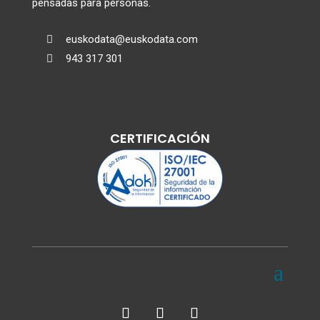
pensadas para personas.
euskodata@euskodata.com

943 317 301

CERTIFICACIÓN