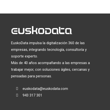
información será transferida a Mailchimp para su
tratamiento.
Más información
sobre las prácticas de
privacidad de Mailchimp.
EuskoData impulsa la digitalización 360 de las
empresas, integrando tecnología, consultoría y
soporte experto.
Más de 40 años acompañando a las empresas a
trabajar mejor, con soluciones ágiles, cercanas y
pensadas para personas.
euskodata@euskodata.com

943 317 301
