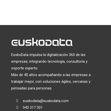
Utilizamos Mailchimp como plataforma de marketing. Al
hacer clic a continuación para suscribirte, reconoces que tu
información será transferida a Mailchimp para su
tratamiento.
Más información
sobre las prácticas de
privacidad de Mailchimp.
EuskoData impulsa la digitalización 360 de las
empresas, integrando tecnología, consultoría y
soporte experto.
Más de 40 años acompañando a las empresas a
trabajar mejor, con soluciones ágiles, cercanas y
pensadas para personas.
euskodata@euskodata.com

943 317 301
