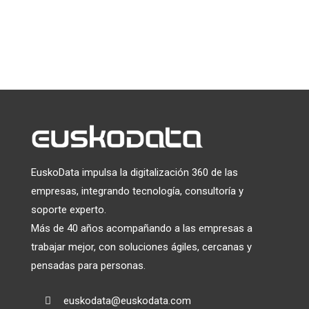
enlace que aparece en el pie de página de nuestros correos
electrónicos. Para obtener información sobre nuestras
prácticas de privacidad, visite nuestro sitio web.
Utilizamos Mailchimp como plataforma de marketing. Al
hacer clic a continuación para suscribirte, reconoces que tu
información será transferida a Mailchimp para su
tratamiento.
Más información
sobre las prácticas de
privacidad de Mailchimp.
EuskoData impulsa la digitalización 360 de las
empresas, integrando tecnología, consultoría y
soporte experto.
Más de 40 años acompañando a las empresas a
trabajar mejor, con soluciones ágiles, cercanas y
pensadas para personas.
euskodata@euskodata.com
