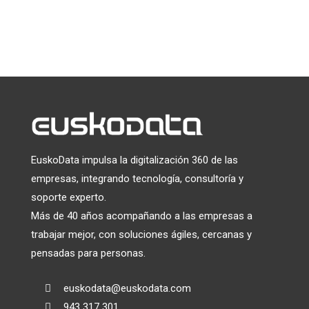
prácticas de privacidad, visite nuestro sitio web.
Utilizamos Mailchimp como plataforma de marketing. Al
hacer clic a continuación para suscribirte, reconoces que tu
información será transferida a Mailchimp para su
tratamiento.
Más información
sobre las prácticas de
privacidad de Mailchimp.
EuskoData impulsa la digitalización 360 de las
empresas, integrando tecnología, consultoría y
soporte experto.
Más de 40 años acompañando a las empresas a
trabajar mejor, con soluciones ágiles, cercanas y
pensadas para personas.
euskodata@euskodata.com

943 317 301
