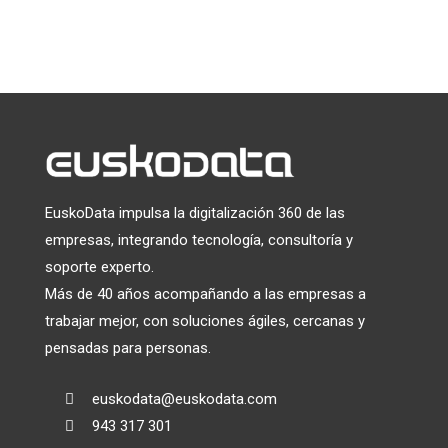
Utilizamos Mailchimp como plataforma de marketing. Al
hacer clic a continuación para suscribirte, reconoces que tu
información será transferida a Mailchimp para su
tratamiento.
Más información
sobre las prácticas de
privacidad de Mailchimp.
EuskoData impulsa la digitalización 360 de las
empresas, integrando tecnología, consultoría y
soporte experto.
Más de 40 años acompañando a las empresas a
trabajar mejor, con soluciones ágiles, cercanas y
pensadas para personas.
euskodata@euskodata.com

943 317 301
