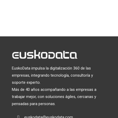
Puede darse de baja en cualquier momento haciendo clic en el
enlace que aparece en el pie de página de nuestros correos
electrónicos. Para obtener información sobre nuestras
prácticas de privacidad, visite nuestro sitio web.
Utilizamos Mailchimp como plataforma de marketing. Al
hacer clic a continuación para suscribirte, reconoces que tu
información será transferida a Mailchimp para su
tratamiento.
Más información
sobre las prácticas de
privacidad de Mailchimp.
EuskoData impulsa la digitalización 360 de las
empresas, integrando tecnología, consultoría y
soporte experto.
Más de 40 años acompañando a las empresas a
trabajar mejor, con soluciones ágiles, cercanas y
pensadas para personas.
euskodata@euskodata.com
