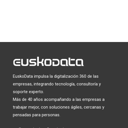
Puede darse de baja en cualquier momento haciendo clic en el
enlace que aparece en el pie de página de nuestros correos
electrónicos. Para obtener información sobre nuestras
prácticas de privacidad, visite nuestro sitio web.
Utilizamos Mailchimp como plataforma de marketing. Al
hacer clic a continuación para suscribirte, reconoces que tu
información será transferida a Mailchimp para su
tratamiento.
Más información
sobre las prácticas de
privacidad de Mailchimp.
EuskoData impulsa la digitalización 360 de las
empresas, integrando tecnología, consultoría y
soporte experto.
Más de 40 años acompañando a las empresas a
trabajar mejor, con soluciones ágiles, cercanas y
pensadas para personas.