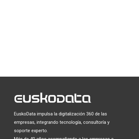
*
indica que es obligatorio
*
Email
Puede darse de baja en cualquier momento haciendo clic en el
enlace que aparece en el pie de página de nuestros correos
electrónicos. Para obtener información sobre nuestras
prácticas de privacidad, visite nuestro sitio web.
Utilizamos Mailchimp como plataforma de marketing. Al
hacer clic a continuación para suscribirte, reconoces que tu
información será transferida a Mailchimp para su
tratamiento.
Más información
sobre las prácticas de
privacidad de Mailchimp.
EuskoData impulsa la digitalización 360 de las
empresas, integrando tecnología, consultoría y
soporte experto.
Más de 40 años acompañando a las empresas a