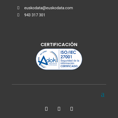
euskodata@euskodata.com

943 317 301

CERTIFICACIÓN