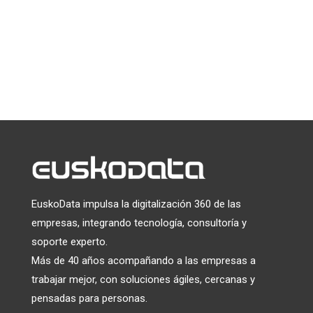
Puede darse de baja en cualquier momento haciendo clic en el
enlace que aparece en el pie de página de nuestros correos
electrónicos. Para obtener información sobre nuestras
prácticas de privacidad, visite nuestro sitio web.
Utilizamos Mailchimp como plataforma de marketing. Al
hacer clic a continuación para suscribirte, reconoces que tu
información será transferida a Mailchimp para su
tratamiento.
Más información
sobre las prácticas de
privacidad de Mailchimp.
EuskoData impulsa la digitalización 360 de las
empresas, integrando tecnología, consultoría y
soporte experto.
Más de 40 años acompañando a las empresas a
trabajar mejor, con soluciones ágiles, cercanas y
pensadas para personas.