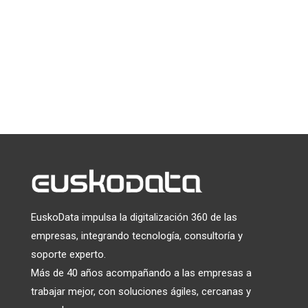
Puede darse de baja en cualquier momento haciendo clic en el
enlace que aparece en el pie de página de nuestros correos
electrónicos. Para obtener información sobre nuestras
prácticas de privacidad, visite nuestro sitio web.
Utilizamos Mailchimp como plataforma de marketing. Al
hacer clic a continuación para suscribirte, reconoces que tu
información será transferida a Mailchimp para su
tratamiento.
Más información
sobre las prácticas de
privacidad de Mailchimp.
EuskoData impulsa la digitalización 360 de las
empresas, integrando tecnología, consultoría y
soporte experto.
Más de 40 años acompañando a las empresas a
trabajar mejor, con soluciones ágiles, cercanas y