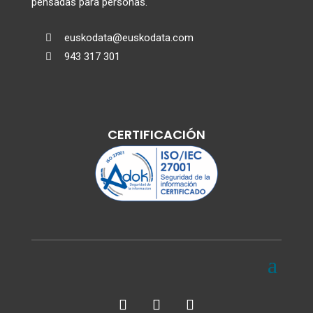
pensadas para personas.
euskodata@euskodata.com

943 317 301

CERTIFICACIÓN