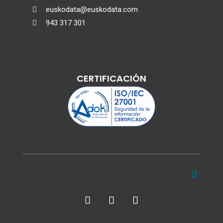
euskodata@euskodata.com

943 317 301

CERTIFICACIÓN