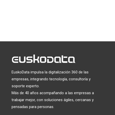
Puede darse de baja en cualquier momento haciendo clic en el
enlace que aparece en el pie de página de nuestros correos
electrónicos. Para obtener información sobre nuestras
prácticas de privacidad, visite nuestro sitio web.
Utilizamos Mailchimp como plataforma de marketing. Al
hacer clic a continuación para suscribirte, reconoces que tu
información será transferida a Mailchimp para su
tratamiento.
Más información
sobre las prácticas de
privacidad de Mailchimp.
EuskoData impulsa la digitalización 360 de las
empresas, integrando tecnología, consultoría y
soporte experto.
Más de 40 años acompañando a las empresas a
trabajar mejor, con soluciones ágiles, cercanas y
pensadas para personas.