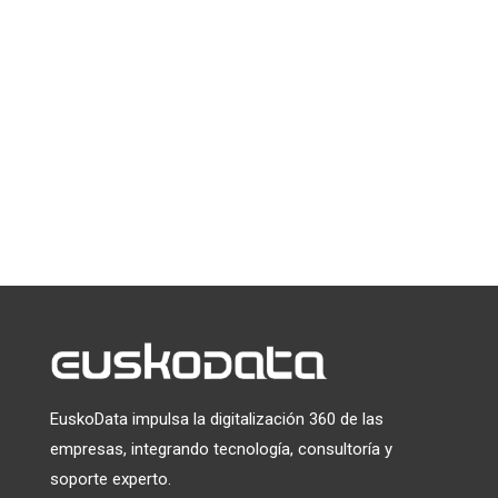
*
indica que es obligatorio
*
Email
Puede darse de baja en cualquier momento haciendo clic en el
enlace que aparece en el pie de página de nuestros correos
electrónicos. Para obtener información sobre nuestras
prácticas de privacidad, visite nuestro sitio web.
Utilizamos Mailchimp como plataforma de marketing. Al
hacer clic a continuación para suscribirte, reconoces que tu
información será transferida a Mailchimp para su
tratamiento.
Más información
sobre las prácticas de
privacidad de Mailchimp.
EuskoData impulsa la digitalización 360 de las
empresas, integrando tecnología, consultoría y
soporte experto.