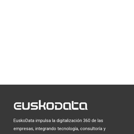
de EuskoData
*
indica que es obligatorio
*
Email
Puede darse de baja en cualquier momento haciendo clic en el
enlace que aparece en el pie de página de nuestros correos
electrónicos. Para obtener información sobre nuestras
prácticas de privacidad, visite nuestro sitio web.
Utilizamos Mailchimp como plataforma de marketing. Al
hacer clic a continuación para suscribirte, reconoces que tu
información será transferida a Mailchimp para su
tratamiento.
Más información
sobre las prácticas de
privacidad de Mailchimp.
EuskoData impulsa la digitalización 360 de las
empresas, integrando tecnología, consultoría y