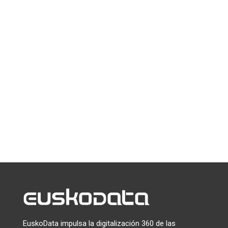
Suscríbete a la newsletter
de EuskoData
*
indica que es obligatorio
*
Email
Puede darse de baja en cualquier momento haciendo clic en el
enlace que aparece en el pie de página de nuestros correos
electrónicos. Para obtener información sobre nuestras
prácticas de privacidad, visite nuestro sitio web.
Utilizamos Mailchimp como plataforma de marketing. Al
hacer clic a continuación para suscribirte, reconoces que tu
información será transferida a Mailchimp para su
tratamiento.
Más información
sobre las prácticas de
privacidad de Mailchimp.
EuskoData impulsa la digitalización 360 de las