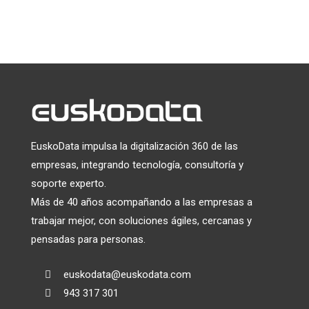
Utilizamos Mailchimp como plataforma de marketing. Al
hacer clic a continuación para suscribirte, reconoces que tu
información será transferida a Mailchimp para su
tratamiento.
Más información
sobre las prácticas de
privacidad de Mailchimp.
EuskoData impulsa la digitalización 360 de las
empresas, integrando tecnología, consultoría y
soporte experto.
Más de 40 años acompañando a las empresas a
trabajar mejor, con soluciones ágiles, cercanas y
pensadas para personas.
euskodata@euskodata.com

943 317 301
