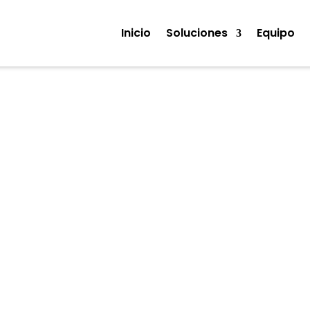
Inicio
Soluciones
Equipo
Ciberseguridad
siness Intelligence & datos
Ciberseguridad
Cloud
Eu
rtificial
Leyes
Sistemas y Tecnología
Software empr
digital