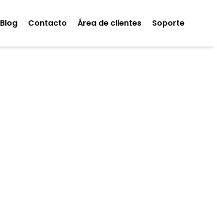
Blog
Contacto
Área de clientes
Soporte
skoData
Gestión laboral y personas
esarial (CRM/ERP)
Transformación