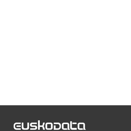
La nube se ha convertido en una de las
herramientas más utilizadas por su seguro
almacenamiento de información. Para
garantizar esa seguridad, es importante
clasificar bien la información. Las...