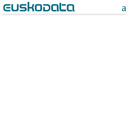
Infraestructuras TIC
Ver todo
Ayudas y Subvenciones
Business
Intelligence & datos
Ciberseguridad
Cloud
EuskoData
Gestión laboral y
personas
Infraestructuras TIC
Inteligencia Artificial
Leyes
Sistemas y
Tecnología
Software empresarial
(CRM/ERP)
Transformación digital