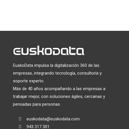
prácticas de privacidad, visite nuestro sitio web.
Utilizamos Mailchimp como plataforma de marketing. Al
hacer clic a continuación para suscribirte, reconoces que tu
información será transferida a Mailchimp para su
tratamiento.
Más información
sobre las prácticas de
privacidad de Mailchimp.
EuskoData impulsa la digitalización 360 de las
empresas, integrando tecnología, consultoría y
soporte experto.
Más de 40 años acompañando a las empresas a
trabajar mejor, con soluciones ágiles, cercanas y
pensadas para personas.
euskodata@euskodata.com

943 317 301
