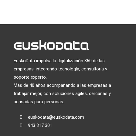
Utilizamos Mailchimp como plataforma de marketing. Al
hacer clic a continuación para suscribirte, reconoces que tu
información será transferida a Mailchimp para su
tratamiento.
Más información
sobre las prácticas de
privacidad de Mailchimp.
EuskoData impulsa la digitalización 360 de las
empresas, integrando tecnología, consultoría y
soporte experto.
Más de 40 años acompañando a las empresas a
trabajar mejor, con soluciones ágiles, cercanas y
pensadas para personas.
euskodata@euskodata.com

943 317 301
