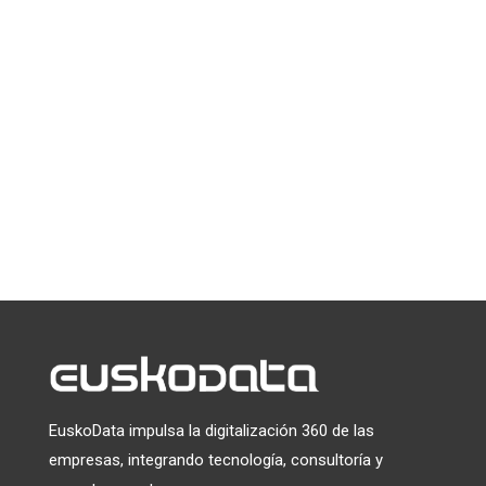
de EuskoData
*
indica que es obligatorio
*
Email
Puede darse de baja en cualquier momento haciendo clic en el
enlace que aparece en el pie de página de nuestros correos
electrónicos. Para obtener información sobre nuestras
prácticas de privacidad, visite nuestro sitio web.
Utilizamos Mailchimp como plataforma de marketing. Al
hacer clic a continuación para suscribirte, reconoces que tu
información será transferida a Mailchimp para su
tratamiento.
Más información
sobre las prácticas de
privacidad de Mailchimp.
EuskoData impulsa la digitalización 360 de las
empresas, integrando tecnología, consultoría y