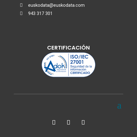
euskodata@euskodata.com

943 317 301

CERTIFICACIÓN