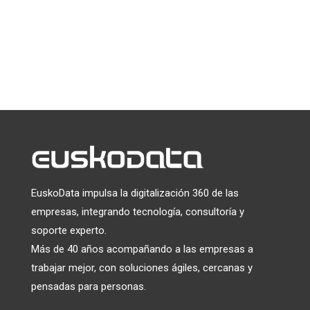
Puede darse de baja en cualquier momento haciendo clic en el
enlace que aparece en el pie de página de nuestros correos
electrónicos. Para obtener información sobre nuestras
prácticas de privacidad, visite nuestro sitio web.
Utilizamos Mailchimp como plataforma de marketing. Al
hacer clic a continuación para suscribirte, reconoces que tu
información será transferida a Mailchimp para su
tratamiento.
Más información
sobre las prácticas de
privacidad de Mailchimp.
EuskoData impulsa la digitalización 360 de las
empresas, integrando tecnología, consultoría y
soporte experto.
Más de 40 años acompañando a las empresas a
trabajar mejor, con soluciones ágiles, cercanas y
pensadas para personas.