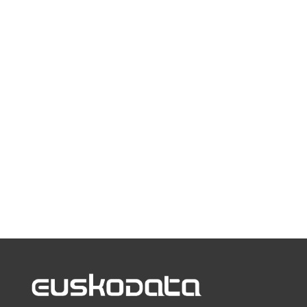
Tania, ¿Qué es lo que más te gusta de tu
trabajo en el área laboral? Lo que más me
gusta o me atrae es que siempre hay que
estar en constante adaptación de los
cambios legales, el contacto muy...
« Entradas más antiguas