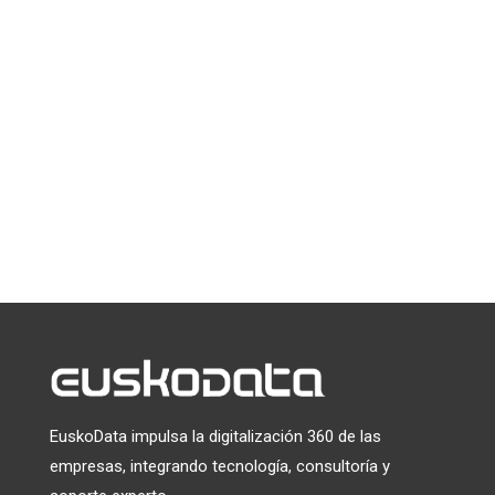
La ciberseguridad no va solo de firewalls,
contraseñas o amenazas externas. Va, sobre
todo, de personas, tranquilidad y confianza.
En esta Eusko-Entrevista hablamos con
Mintxu Fraile, CISO de...
« Entradas más antiguas
EuskoData impulsa la digitalización 360 de las
empresas, integrando tecnología, consultoría y