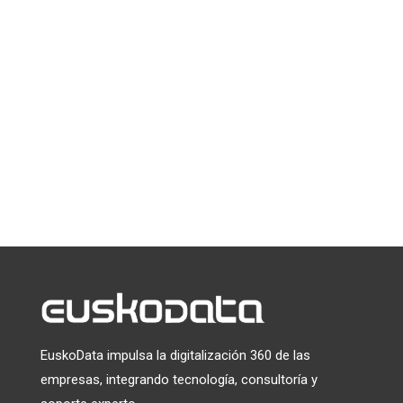
La ciberseguridad no va solo de firewalls,
contraseñas o amenazas externas. Va, sobre
todo, de personas, tranquilidad y confianza.
En esta Eusko-Entrevista hablamos con
Mintxu Fraile, CISO de...
« Entradas más antiguas
EuskoData impulsa la digitalización 360 de las
empresas, integrando tecnología, consultoría y