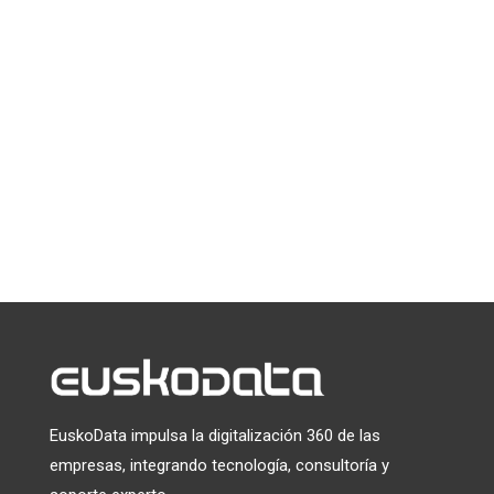
La ciberseguridad no va solo de firewalls,
contraseñas o amenazas externas. Va, sobre
todo, de personas, tranquilidad y confianza.
En esta Eusko-Entrevista hablamos con
Mintxu Fraile, CISO de...
« Entradas más antiguas
EuskoData impulsa la digitalización 360 de las
empresas, integrando tecnología, consultoría y