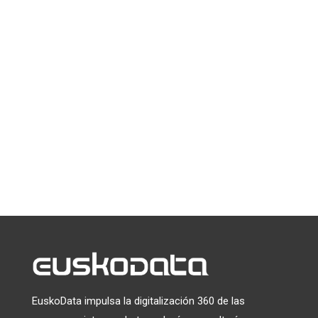
Tania, ¿Qué es lo que más te gusta de tu
trabajo en el área laboral? Lo que más me
gusta o me atrae es que siempre hay que
estar en constante adaptación de los
cambios legales, el contacto muy...
« Entradas más antiguas
EuskoData impulsa la digitalización 360 de las